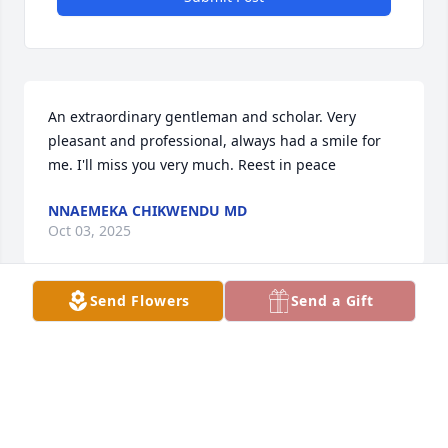
An extraordinary gentleman and scholar. Very 
pleasant and professional, always had a smile for 
me. I'll miss you very much. Reest in peace
NNAEMEKA CHIKWENDU MD
Oct 03, 2025
Send Flowers
Send a Gift
Cheche fue un hombre dulce, amigable, entregado 
a su familia y a la medicina. Su reina fue Anamelia, 
el amor de su vida, el de ella y ella de él. Te conocí 
toda una vida, caminé en tu boda. Fuiestes 
amigable, paciente, perseverante. Sos la única 